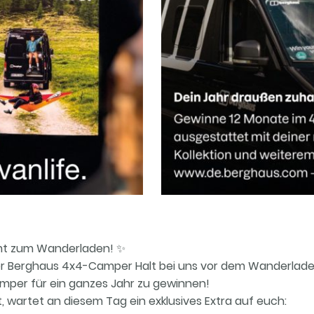
t zum Wanderladen! ✨
der Berghaus 4x4-Camper Halt bei uns vor dem Wanderlade
mper für ein ganzes Jahr zu gewinnen!
, wartet an diesem Tag ein exklusives Extra auf euch: