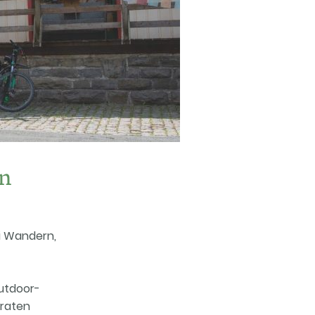
n
ei Wandern,
utdoor-
eraten